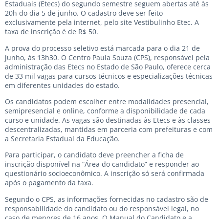
Estaduais (Etecs) do segundo semestre seguem abertas até às
20h do dia 5 de junho. O cadastro deve ser feito
exclusivamente pela internet, pelo site
Vestibulinho Etec
. A
taxa de inscrição é de R$ 50.
A prova do processo seletivo está marcada para o dia 21 de
junho, às 13h30. O Centro Paula Souza (CPS), responsável pela
administração das Etecs no Estado de São Paulo, oferece cerca
de 33 mil vagas para cursos técnicos e especializações técnicas
em diferentes unidades do estado.
Os candidatos podem escolher entre modalidades presencial,
semipresencial e online, conforme a disponibilidade de cada
curso e unidade. As vagas são destinadas às Etecs e às classes
descentralizadas, mantidas em parceria com prefeituras e com
a Secretaria Estadual da Educação.
Para participar, o candidato deve preencher a ficha de
inscrição disponível na “Área do candidato” e responder ao
questionário socioeconômico. A inscrição só será confirmada
após o pagamento da taxa.
Segundo o CPS, as informações fornecidas no cadastro são de
responsabilidade do candidato ou do responsável legal, no
caso de menores de 16 anos. O Manual do Candidato e a