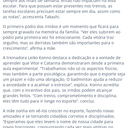
sempre aos finais de semana, então não impactam na vida
escolar. Para que possam estar presentes nos treinos, as
tarefas escolares precisam estar sempre em dia, assim como
as notas”, acrescenta Takashi.
O primeiro pódio dos irmãos é um momento que ficará para
sempre gravado na memória da família. “Ver eles subirem ao
pódio pela primeira vez foi emocionante. Cada vitória traz
orgulho, mas as derrotas também são importantes para o
crescimento”, afirma a mãe.
A treinadora Leiko Konno destaca a dedicação e a vontade de
aprender que Vitor e Catarina demonstraram desde a primeira
aula experimental. “Trabalhamos não só os aspectos físicos,
mas também a parte psicológica, garantindo que o esporte seja
um prazer e não uma obrigação. O badminton ajuda a reduzir
a ansiedade e a acalmar o estresse”, explica. Konno acredita
que, com o incentivo dos pais, os irmãos podem alcançar
grandes feitos. “Com treino, comprometimento e disciplina,
eles têm tudo para ir longe no esporte”, conclui.
A mãe sonha em vê-los crescer no esporte, fazendo novas
amizades e se tornando cidadãos corretos e disciplinados.
“Esperamos que eles levem o nome de nossa cidade para
novos horizontes, conquistando cada vez mais vitórias no