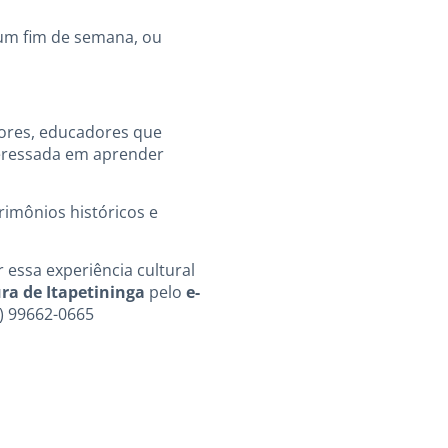
 um fim de semana, ou
adores, educadores que
teressada em aprender
trimônios históricos e
r essa experiência cultural
ura de Itapetininga
pelo
e-
) 99662-0665