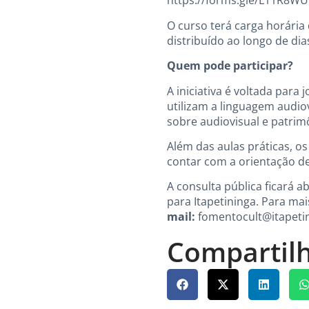
https://forms.gle/L11R8
O curso terá carga horária
distribuído ao longo de di
Quem pode participar?
A iniciativa é voltada para
utilizam a linguagem audi
sobre audiovisual e patrim
Além das aulas práticas, os
contar com a orientação de
A consulta pública ficará a
para Itapetininga. Para ma
mail:
fomentocult@itapetin
Compartilh