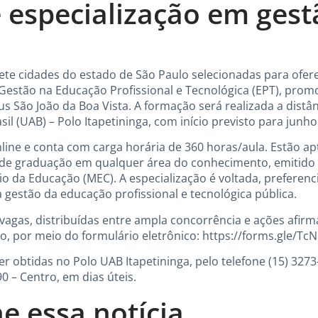
e especialização em gest
 sete cidades do estado de São Paulo selecionadas para ofer
stão na Educação Profissional e Tecnológica (EPT), promov
s São João da Boa Vista. A formação será realizada a distâ
il (UAB) – Polo Itapetininga, com início previsto para junho
line e conta com carga horária de 360 horas/aula. Estão ap
 de graduação em qualquer área do conhecimento, emitido p
io da Educação (MEC). A especialização é voltada, preferen
gestão da educação profissional e tecnológica pública.
 vagas, distribuídas entre ampla concorrência e ações afirm
maio, por meio do formulário eletrônico: https://forms.gle/
 obtidas no Polo UAB Itapetininga, pelo telefone (15) 327
0 – Centro, em dias úteis.
e essa notícia