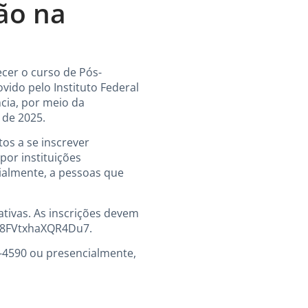
ão na
ecer o curso de Pós-
ido pelo Instituto Federal
ncia, por meio da
 de 2025.
tos a se inscrever
or instituições
cialmente, a pessoas que
ativas. As inscrições devem
TcN8FVtxhaXQR4Du7.
3-4590 ou presencialmente,