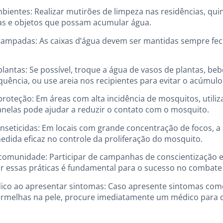
ientes: Realizar mutirões de limpeza nas residências, qui
cas e objetos que possam acumular água.
tampadas: As caixas d’água devem ser mantidas sempre fec
plantas: Se possível, troque a água de vasos de plantas, be
quência, ou use areia nos recipientes para evitar o acúmulo
proteção: Em áreas com alta incidência de mosquitos, utiliz
 janelas pode ajudar a reduzir o contato com o mosquito.
 inseticidas: Em locais com grande concentração de focos, a 
edida eficaz no controle da proliferação do mosquito.
 comunidade: Participar de campanhas de conscientização e 
ar essas práticas é fundamental para o sucesso no combate
co ao apresentar sintomas: Caso apresente sintomas como 
rmelhas na pele, procure imediatamente um médico para d