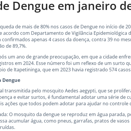
de Dengue em janeiro d
a queda de mais de 80% nos casos de Dengue no início de 
 acordo com Departamento de Vigilância Epidemiológica de 
m confirmados apenas 4 casos da doença, contra 39 no mes
ão de 89,7%.
 após um ano de grande preocupação, em que a cidade enf
egistros em 2024. Esse número foi um reflexo de um surto qu
pio de Itapetininga, que em 2023 havia registrado 574 casos
a Dengue
l transmitida pelo mosquito Aedes aegypti, que se prolife
ença e evitar surtos, é fundamental adotar uma série de c
ais ações que todos podem adotar para ajudar no controle 
ada: O mosquito da dengue se reproduz em água parada, por
ssa acumular água, como pneus, garrafas, pratos de vasos d
ruídas.