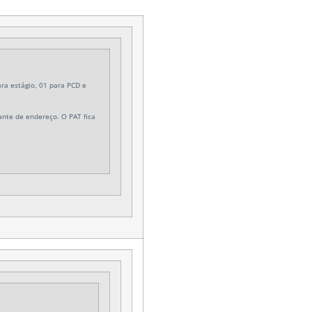
ra estágio, 01 para PCD e
nte de endereço. O PAT fica