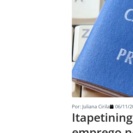
Por:
Juliana Cirila
06/11/2
Itapetinin
emprego n