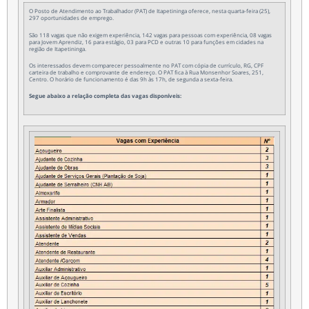
O Posto de Atendimento ao Trabalhador (PAT) de Itapetininga oferece, nesta quarta-feira (25),
297 oportunidades de emprego.
São 118 vagas que não exigem experiência, 142 vagas para pessoas com experiência, 08 vagas
para Jovem Aprendiz, 16 para estágio, 03 para PCD e outras 10 para funções em cidades na
região de Itapetininga.
Os interessados devem comparecer pessoalmente no PAT com cópia de currículo, RG, CPF
carteira de trabalho e comprovante de endereço. O PAT fica à Rua Monsenhor Soares, 251,
Centro. O horário de funcionamento é das 9h às 17h, de segunda a sexta-feira.
Segue abaixo a relação completa das vagas disponíveis: