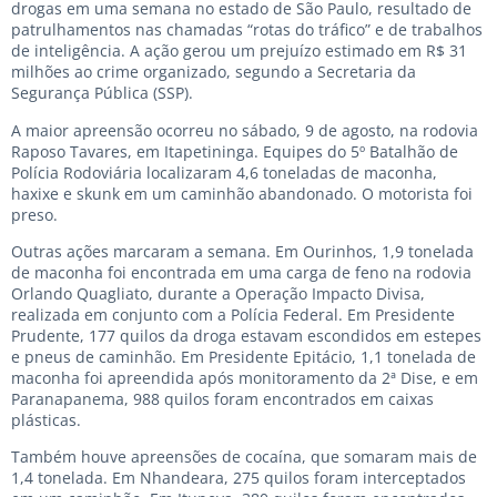
drogas em uma semana no estado de São Paulo, resultado de
patrulhamentos nas chamadas “rotas do tráfico” e de trabalhos
de inteligência. A ação gerou um prejuízo estimado em R$ 31
milhões ao crime organizado, segundo a Secretaria da
Segurança Pública (SSP).
A maior apreensão ocorreu no sábado, 9 de agosto, na rodovia
Raposo Tavares, em Itapetininga. Equipes do 5º Batalhão de
Polícia Rodoviária localizaram 4,6 toneladas de maconha,
haxixe e skunk em um caminhão abandonado. O motorista foi
preso.
Outras ações marcaram a semana. Em Ourinhos, 1,9 tonelada
de maconha foi encontrada em uma carga de feno na rodovia
Orlando Quagliato, durante a Operação Impacto Divisa,
realizada em conjunto com a Polícia Federal. Em Presidente
Prudente, 177 quilos da droga estavam escondidos em estepes
e pneus de caminhão. Em Presidente Epitácio, 1,1 tonelada de
maconha foi apreendida após monitoramento da 2ª Dise, e em
Paranapanema, 988 quilos foram encontrados em caixas
plásticas.
Também houve apreensões de cocaína, que somaram mais de
1,4 tonelada. Em Nhandeara, 275 quilos foram interceptados