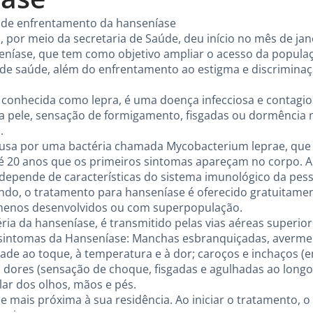
l de enfrentamento da hanseníase
ga, por meio da secretaria de Saúde, deu início no mês de j
níase, que tem como objetivo ampliar o acesso da populaç
 de saúde, além do enfrentamento ao estigma e discrimina
 conhecida como lepra, é uma doença infecciosa e contagi
pele, sensação de formigamento, fisgadas ou dormência 
.
usa por uma bactéria chamada Mycobacterium leprae, que
té 20 anos que os primeiros sintomas apareçam no corpo. A
 depende de características do sistema imunológico da pess
do, o tratamento para hanseníase é oferecido gratuitamen
 menos desenvolvidos ou com superpopulação.
ria da hanseníase, é transmitido pelas vias aéreas superio
is sintomas da Hanseníase: Manchas esbranquiçadas, aver
dade ao toque, à temperatura e à dor; caroços e inchaços (
 dores (sensação de choque, fisgadas e agulhadas ao longo
ar dos olhos, mãos e pés.
 mais próxima à sua residência. Ao iniciar o tratamento, o