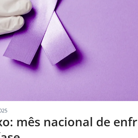
025
xo: mês nacional de en
íase