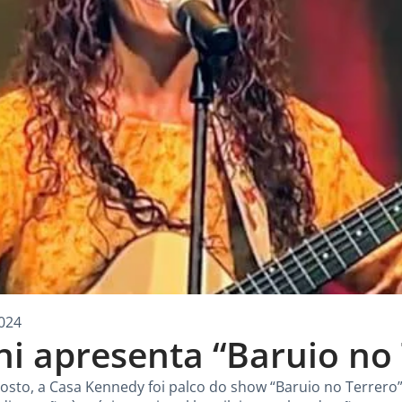
024
ni apresenta “Baruio no
osto, a Casa Kennedy foi palco do show “Baruio no Terrero”,