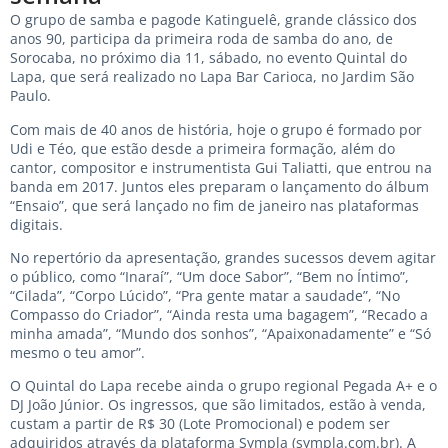
O grupo de samba e pagode Katinguelê, grande clássico dos
anos 90, participa da primeira roda de samba do ano, de
Sorocaba, no próximo dia 11, sábado, no evento Quintal do
Lapa, que será realizado no Lapa Bar Carioca, no Jardim São
Paulo.
Com mais de 40 anos de história, hoje o grupo é formado por
Udi e Téo, que estão desde a primeira formação, além do
cantor, compositor e instrumentista Gui Taliatti, que entrou na
banda em 2017. Juntos eles preparam o lançamento do álbum
“Ensaio”, que será lançado no fim de janeiro nas plataformas
digitais.
No repertório da apresentação, grandes sucessos devem agitar
o público, como “Inaraí”, “Um doce Sabor”, “Bem no Íntimo”,
“Cilada”, “Corpo Lúcido”, “Pra gente matar a saudade”, “No
Compasso do Criador”, “Ainda resta uma bagagem”, “Recado a
minha amada”, “Mundo dos sonhos”, “Apaixonadamente” e “Só
mesmo o teu amor”.
O Quintal do Lapa recebe ainda o grupo regional Pegada A+ e o
DJ João Júnior. Os ingressos, que são limitados, estão à venda,
custam a partir de R$ 30 (Lote Promocional) e podem ser
adquiridos através da plataforma Sympla (sympla.com.br). A