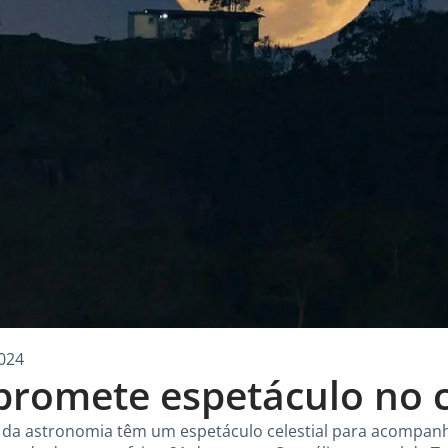
024
promete espetáculo no 
da astronomia têm um espetáculo celestial para acompanh