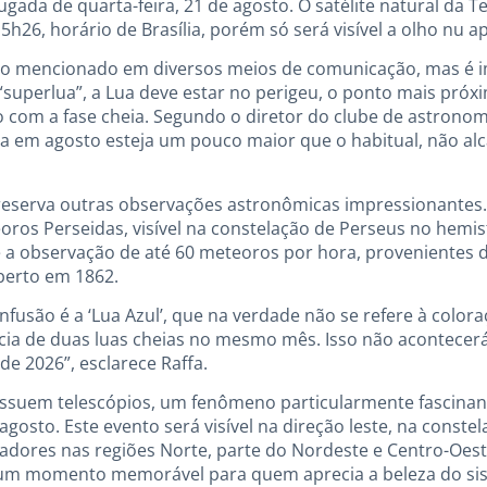
gada de quarta-feira, 21 de agosto. O satélite natural da T
5h26, horário de Brasília, porém só será visível a olho nu a
do mencionado em diversos meios de comunicação, mas é i
superlua”, a Lua deve estar no perigeu, o ponto mais próx
do com a fase cheia. Segundo o diretor do clube de astronom
a em agosto esteja um pouco maior que o habitual, não alc
 reserva outras observações astronômicas impressionantes
oros Perseidas, visível na constelação de Perseus no hemisf
e a observação de até 60 meteoros por hora, provenientes d
berto em 1862.
fusão é a ‘Lua Azul’, que na verdade não se refere à colora
ncia de duas luas cheias no mesmo mês. Isso não acontecer
de 2026”, esclarece Raffa.
ossuem telescópios, um fenômeno particularmente fascinant
gosto. Este evento será visível na direção leste, na conste
dores nas regiões Norte, parte do Nordeste e Centro-Oeste
um momento memorável para quem aprecia a beleza do sis