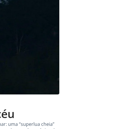
céu
ar: uma “superlua cheia”