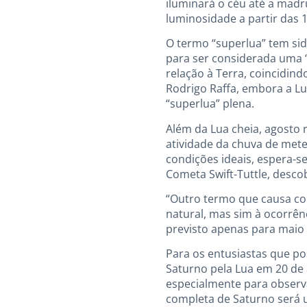
iluminará o céu até a madru
luminosidade a partir das 1
O termo “superlua” tem si
para ser considerada uma “
relação à Terra, coincidin
Rodrigo Raffa, embora a Lu
“superlua” plena.
Além da Lua cheia, agosto
atividade da chuva de mete
condições ideais, espera-s
Cometa Swift-Tuttle, desco
“Outro termo que causa con
natural, mas sim à ocorrê
previsto apenas para maio 
Para os entusiastas que p
Saturno pela Lua em 20 de a
especialmente para observa
completa de Saturno será 