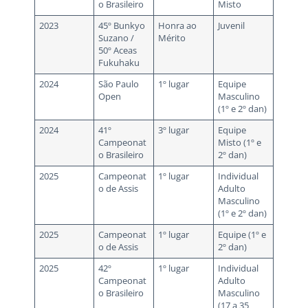
o Brasileiro
Misto
2023
45º Bunkyo
Honra ao
Juvenil
Suzano /
Mérito
50º Aceas
Fukuhaku
2024
São Paulo
1º lugar
Equipe
Open
Masculino
(1º e 2º dan)
2024
41º
3º lugar
Equipe
Campeonat
Misto (1º e
o Brasileiro
2º dan)
2025
Campeonat
1º lugar
Individual
o de Assis
Adulto
Masculino
(1º e 2º dan)
2025
Campeonat
1º lugar
Equipe (1º e
o de Assis
2º dan)
2025
42º
1º lugar
Individual
Campeonat
Adulto
o Brasileiro
Masculino
(17 a 35