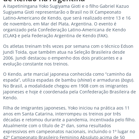
A itapetiningana Yoko Sugiyama Gioti e o filho Gabriel Kazuo
Sugiyama Gioti representarão o Brasil no IX Campeonato
Latino-Americano de Kendo, que será realizado entre 13 e 16
de novembro, em Mar del Plata, Argentina. O evento é
organizado pela Confederação Latino-Americana de Kendo
(CLAK
)
e pela Federação Argentina de Kendo (FAK).
Os atletas treinam três vezes por semana com o técnico Edson
Jundi Toida, que também atua na Seleção Brasileira desde
2006. Jundi destacou o empenho dos dois praticantes e a
evolução constante nos treinos.
O Kendo, arte marcial japonesa conhecida como “caminho da
espada”, utiliza espadas de bambu (
shinai
) e armaduras (
bogu
).
No Brasil, a modalidade chegou em 1908 com os imigrantes
japoneses e hoje é coordenada pela Confederação Brasileira de
Kendo.
Filha de imigrantes japoneses, Yoko iniciou na prática aos 11
anos em Santa Catarina, interrompeu os treinos por três
décadas e retomou durante a pandemia, incentivada pelo filho.
Atualmente com o título de 2º dan, soma resultados
expressivos em campeonatos nacionais, incluindo o 1º lugar no
42º Campeonato Brasileiro Feminino Absoluto acima de 50