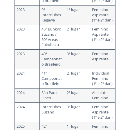
o Brasileiro
(1º e 2º dan)
2023
9º
1º lugar
Feminino
Interclubes
Aspirante
Kagawa
(1º e 2º dan)
2023
45º Bunkyo
2º lugar
Feminino
Suzano /
Aspirante
50º Aceas
(1º e 2º dan)
Fukuhaku
2023
40º
3º lugar
Feminino
Campeonat
Aspirante
o Brasileiro
2024
41º
2º lugar
Individual
Campeonat
Feminino
o Brasileiro
(1º e 2º dan)
2024
São Paulo
2º lugar
Absoluto
Open
Feminino
2024
Interclubes
3º lugar
Feminino
Suzano
Aspirante
(1º e 2º dan)
2025
42º
1º lugar
Feminino