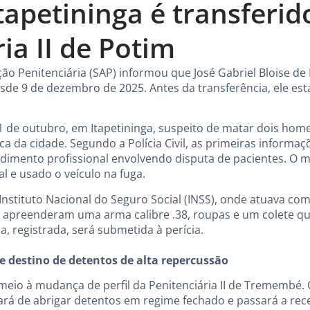
Itapetininga é transferid
ia II de Potim
ção Penitenciária (SAP) informou que José Gabriel Bloise de
esde 9 de dezembro de 2025. Antes da transferência, ele esta
21 de outubro, em Itapetininga, suspeito de matar dois home
ca da cidade. Segundo a Polícia Civil, as primeiras informa
imento profissional envolvendo disputa de pacientes. O m
l e usado o veículo na fuga.
 Instituto Nacional do Seguro Social (INSS), onde atuava co
s apreenderam uma arma calibre .38, roupas e um colete q
a, registrada, será submetida à perícia.
destino de detentos de alta repercussão
meio à mudança de perfil da Penitenciária II de Tremembé.
ará de abrigar detentos em regime fechado e passará a re