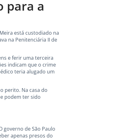
o para a
 Meira está custodiado na
va na Penitenciária II de
ns e ferir uma terceira
ções indicam que o crime
édico teria alugado um
mo perito. Na casa do
ue podem ter sido
 O governo de São Paulo
ceber apenas presos do