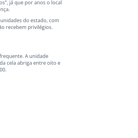
s”, já que por anos o local
nça.
s unidades do estado, com
o recebem privilégios.
frequente. A unidade
a cela abriga entre oito e
00.