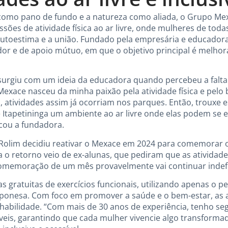
como pano de fundo e a natureza como aliada, o Grupo Mex
sões de atividade física ao ar livre, onde mulheres de tod
 autoestima e a união. Fundado pela empresária e educadora 
r e de apoio mútuo, em que o objetivo principal é melhora
surgiu com um ideia da educadora quando percebeu a falta 
 Mexace nasceu da minha paixão pela atividade física e pel
 atividades assim já ocorriam nos parques. Então, trouxe e
Itapetininga um ambiente ao ar livre onde elas podem se ex
cou a fundadora.
 Rolim decidiu reativar o Mexace em 2024 para comemorar o
 o retorno veio de ex-alunas, que pediram que as atividad
emoração de um mês provavelmente vai continuar indefin
as gratuitas de exercícios funcionais, utilizando apenas o 
aponesa. Com foco em promover a saúde e o bem-estar, as a
e habilidade. “Com mais de 30 anos de experiência, tenho s
íveis, garantindo que cada mulher vivencie algo transformad