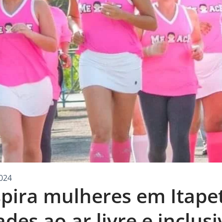
024
pira mulheres em Itape
des ao ar livre e inclusi