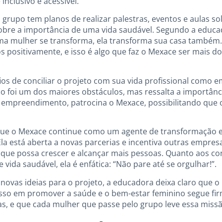
inclusivo e acessível.
 grupo tem planos de realizar palestras, eventos e aulas so
sobre a importância de uma vida saudável. Segundo a educado
 mulher se transforma, ela transforma sua casa também. M
 positivamente, e isso é algo que faz o Mexace ser mais 
os de conciliar o projeto com sua vida profissional como e
 foi um dos maiores obstáculos, mas ressalta a importânci
u empreendimento, patrocina o Mexace, possibilitando que o
 que o Mexace continue como um agente de transformação e 
la está aberta a novas parcerias e incentiva outras empresa
a que possa crescer e alcançar mais pessoas. Quanto aos c
ida saudável, ela é enfática: “Não pare até se orgulhar!”.
ovas ideias para o projeto, a educadora deixa claro que o
so em promover a saúde e o bem-estar feminino segue fir
as, e que cada mulher que passe pelo grupo leve essa missão