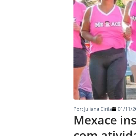
Por:
Juliana Cirila
01/11/2
Mexace ins
com ativida