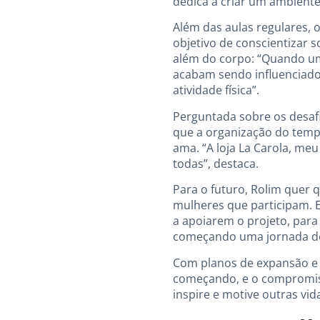
dedica a criar um ambiente 
Além das aulas regulares, o
objetivo de conscientizar 
além do corpo: “Quando uma
acabam sendo influenciados
atividade física”.
Perguntada sobre os desafi
que a organização do tempo
ama. “A loja La Carola, me
todas”, destaca.
Para o futuro, Rolim quer
mulheres que participam. E
a apoiarem o projeto, par
começando uma jornada de v
Com planos de expansão e n
começando, e o compromis
inspire e motive outras vid