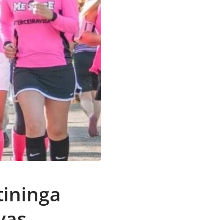
tininga
vas