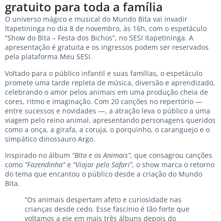
gratuito para toda a família
O universo mágico e musical do Mundo Bita vai invadir
Itapetininga no dia 8 de novembro, às 16h, com o espetáculo
“Show do Bita – Festa dos Bichos”, no SESI Itapetininga. A
apresentação é gratuita e os ingressos podem ser reservados
pela plataforma Meu SESI.
Voltado para o público infantil e suas famílias, o espetáculo
promete uma tarde repleta de música, diversão e aprendizado,
celebrando o amor pelos animais em uma produção cheia de
cores, ritmo e imaginação. Com 20 canções no repertório —
entre sucessos e novidades —, a atração leva o público a uma
viagem pelo reino animal, apresentando personagens queridos
como a onça, a girafa, a coruja, o porquinho, o caranguejo e o
simpático dinossauro Argo.
Inspirado no álbum
“Bita e os Animais”
, que consagrou canções
como
“Fazendinha”
e
“Viajar pelo Safari”
, o show marca o retorno
do tema que encantou o público desde a criação do Mundo
Bita.
“Os animais despertam afeto e curiosidade nas
crianças desde cedo. Esse fascínio é tão forte que
voltamos a ele em mais três álbuns depois do