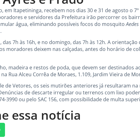
do, em Itapetininga, recebem nos dias 30 e 31 de agosto o 7
oradores e servidores da Prefeitura irão percorrer os bair
umular água, eliminando possíveis focos do mosquito
Aedes 
.
 das 7h às 16h, e no domingo, das 7h às 12h. A orientação d
os moradores deixem nas calçadas, antes do horário de col
lho, madeira e restos de poda, que devem ser destinados a
o na Rua Alceu Corrêa de Moraes, 1.109, Jardim Vieira de Mo
e de Vetores, os seis mutirões anteriores já resultaram na 
Denúncias de descarte irregular ou terrenos com lixo podem 
74-3990 ou pelo SAC 156, com possibilidade de multa superio
e essa notícia