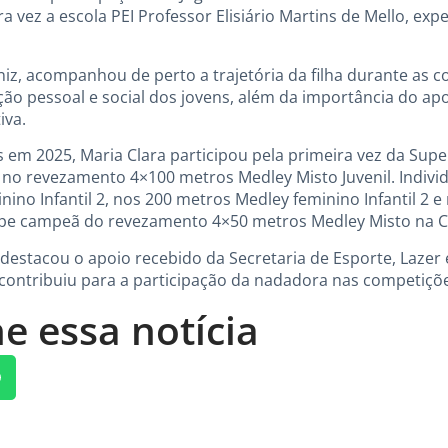
 vez a escola PEI Professor Elisiário Martins de Mello, exp
iniz, acompanhou de perto a trajetória da filha durante as
o pessoal e social dos jovens, além da importância do apoio
iva.
s em 2025, Maria Clara participou pela primeira vez da Sup
o no revezamento 4×100 metros Medley Misto Juvenil. Indivi
ino Infantil 2, nos 200 metros Medley feminino Infantil 2 e n
pe campeã do revezamento 4×50 metros Medley Misto na C
 destacou o apoio recebido da Secretaria de Esporte, Lazer 
contribuiu para a participação da nadadora nas competiçõe
e essa notícia