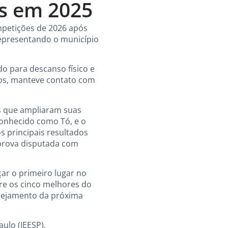
s em 2025
ompetições de 2026 após
epresentando o município
ado para descanso físico e
nos, manteve contato com
os que ampliaram suas
conhecido como Tó, e o
s principais resultados
 prova disputada com
çar o primeiro lugar no
re os cinco melhores do
lanejamento da próxima
ulo (JEESP),