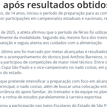
após resultados obtido
iz, de 14 anos, iniciou o período de preparação para as c
 participações em campeonatos estaduais e nacionais, r
de 2025, a atleta afirmou que o período de férias foi utiliz
talmente da modalidade. Segundo ela, mesmo fora dos trei
natação e seguiu atenta aos cuidados com a alimentação.
o último ano foi marcado por metas alcançadas e resultad
Com o acompanhamento do técnico José Antônio Barreiros, 
a participou de competições de maior nível técnico. Entre o
na Copa São Paulo e o vice-campeonato no nado costas, em
es do estado.
u que pretende intensificar a preparação com foco em alcan
rincipal, o nado costas, além de buscar uma colocação ent
portância do apoio familiar, do treinador e da equipe no p
a rotina de estudos paralelamente à carreira esportiva.
ou a participação nos Jogos Escolares do Estado de São Pa