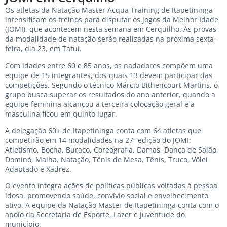
Os atletas da Natação Master Acqua Training de Itapetininga
intensificam os treinos para disputar os Jogos da Melhor Idade
(JOMI), que acontecem nesta semana em Cerquilho. As provas
da modalidade de natação serão realizadas na próxima sexta-
feira, dia 23, em Tatuí.
Com idades entre 60 e 85 anos, os nadadores compõem uma
equipe de 15 integrantes, dos quais 13 devem participar das
competições. Segundo o técnico Márcio Bithencourt Martins, o
grupo busca superar os resultados do ano anterior, quando a
equipe feminina alcançou a terceira colocação geral e a
masculina ficou em quinto lugar.
A delegação 60+ de Itapetininga conta com 64 atletas que
competirão em 14 modalidades na 27ª edição do JOMI:
Atletismo, Bocha, Buraco, Coreografia, Damas, Dança de Salão,
Dominó, Malha, Natação, Tênis de Mesa, Tênis, Truco, Vôlei
Adaptado e Xadrez.
O evento integra ações de políticas públicas voltadas à pessoa
idosa, promovendo saúde, convívio social e envelhecimento
ativo. A equipe da Natação Master de Itapetininga conta com o
apoio da Secretaria de Esporte, Lazer e Juventude do
município.