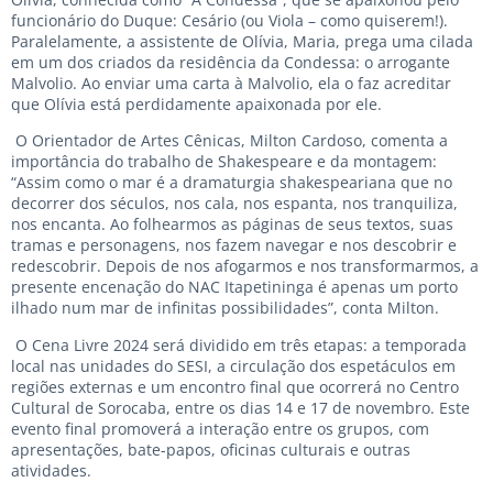
funcionário do Duque: Cesário (ou Viola – como quiserem!).
Paralelamente, a assistente de Olívia, Maria, prega uma cilada
em um dos criados da residência da Condessa: o arrogante
Malvolio. Ao enviar uma carta à Malvolio, ela o faz acreditar
que Olívia está perdidamente apaixonada por ele.
O Orientador de Artes Cênicas, Milton Cardoso, comenta a
importância do trabalho de Shakespeare e da montagem:
“Assim como o mar é a dramaturgia shakespeariana que no
decorrer dos séculos, nos cala, nos espanta, nos tranquiliza,
nos encanta. Ao folhearmos as páginas de seus textos, suas
tramas e personagens, nos fazem navegar e nos descobrir e
redescobrir. Depois de nos afogarmos e nos transformarmos, a
presente encenação do NAC Itapetininga é apenas um porto
ilhado num mar de infinitas possibilidades”, conta Milton.
O Cena Livre 2024 será dividido em três etapas: a temporada
local nas unidades do SESI, a circulação dos espetáculos em
regiões externas e um encontro final que ocorrerá no Centro
Cultural de Sorocaba, entre os dias 14 e 17 de novembro. Este
evento final promoverá a interação entre os grupos, com
apresentações, bate-papos, oficinas culturais e outras
atividades.