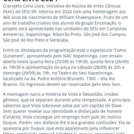
O projeto Cena Livre, iniciativa do Núcleo de Artes Cênicas
(NAC) do SESI-SP, retorna em 2024 com uma homenagem aos
460 anos de nascimento de William Shakespeare. Fruto de um
ano de trabalho criativo dos alunos do grupo Encenação, o
projeto será apresentado nas unidades do SESI em Campinas
Amoreiras, Itapetininga, Ribeirão Preto, São José dos Campos,
São José do Rio Preto e Sorocaba.
Entre os destaques da programação está o espetáculo “Como
Quiserem”, apresentado pelo NAC Itapetininga, com ensaio
aberto nesta quarta-feira (25/09) às 19h30, quinta-feira (26/09)
às 19h30 e apresentação da peça no sábado (28/09) às 20h e
domingo (29/09) às 19h, no Teatro do Sesi Itapetininga,
localizado na Av. Padre Antônio Brunetti, 1360 – Vila Rio
Branco. Os ingressos devem ser reservados pelo Meu Sesi.
A montagem narra a história de Viola e Sebastião, irmãos
gêmeos, que se separam durante uma tempestade. À princípio
sabemos que Viola sobrevive salva por um capitão de Dove.
Sem querer revelar sua identidade e disfarçada de homem
(Cesário), Viola consegue um emprego num pub do músico
Duque. Porém, seu disfarce lhe trará grandes confusões. Ela se
apaixona por Duque, que está apaixonado pela influencer
Olívia, conhecida como “A Condessa”, que se apaixonou pelo