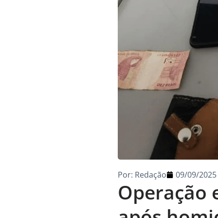
Por:
Redação
09/09/2025
Operação e
após homic