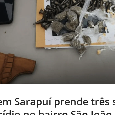
m Sarapuí prende três 
ídio no bairro São João