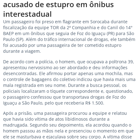
acusado de estupro em ônibus
interestadual
Um passageiro foi preso em flagrante em Sorocaba durante
fiscalização da equipe TOR da 2ª Companhia e do Canil do 14°
BAEP em um ônibus que seguia de Foz do Iguaçu (PR) para São
Paulo (SP). Além do tráfico internacional de drogas, ele também
foi acusado por uma passageira de ter cometido estupro
durante a viagem.
De acordo com a polícia, o homem, que ocupava a poltrona 39,
apresentou nervosismo ao ser abordado e deu informações
desencontradas. Ele afirmou portar apenas uma mochila, mas
o controle de bagagens do coletivo indicou que havia mais uma
mala registrada em seu nome. Durante a busca pessoal, os
policiais localizaram o tíquete correspondente e, questionado,
o passageiro confessou que transportava drogas de Foz do
Iguaçu a São Paulo, pelo que receberia R$ 1.500.
Após a prisão, uma passageira procurou a equipe e relatou
que havia sido vítima de atos libidinosos durante a
madrugada. Segundo seu depoimento, ela acordou quando o
homem passou as mãos nela e presenciou o momento em que
ele se masturbava e ejaculava sobre seu corpo. A vítima disse