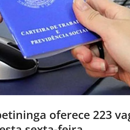
petininga oferece 223 va
sta sexta-feira