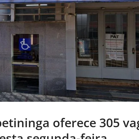
petininga oferece 305 va
sta segunda-feira