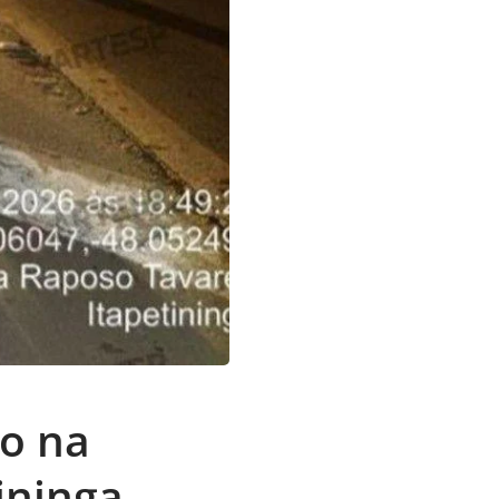
do na
ininga