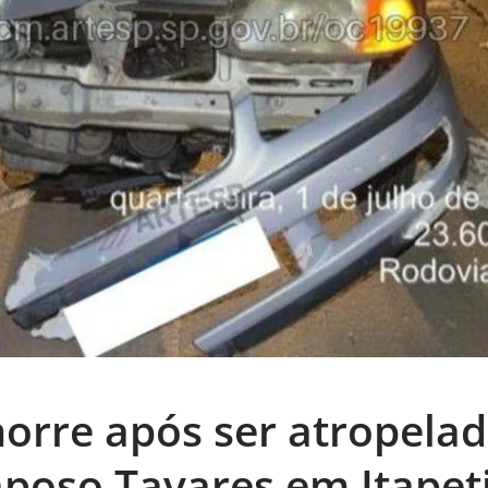
orre após ser atropela
poso Tavares em Itapet