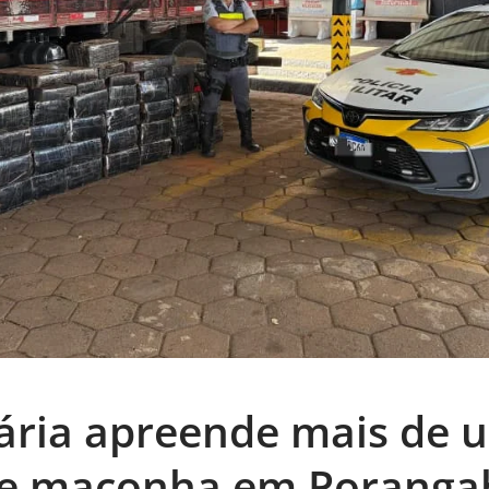
ária apreende mais de 
de maconha em Poranga