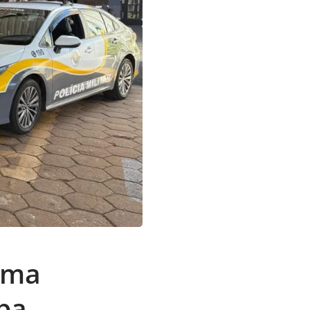
uma
ba