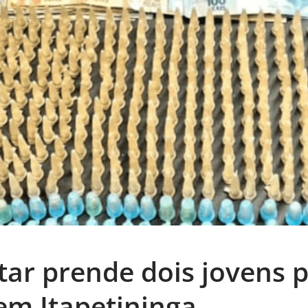
itar prende dois jovens p
em Itapetininga