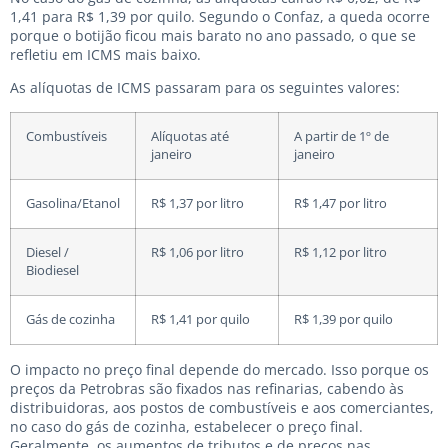
1,41 para R$ 1,39 por quilo. Segundo o Confaz, a queda ocorre
porque o botijão ficou mais barato no ano passado, o que se
refletiu em ICMS mais baixo.
As alíquotas de ICMS passaram para os seguintes valores:
Combustíveis
Alíquotas até
A partir de 1º de
janeiro
janeiro
Gasolina/Etanol
R$ 1,37 por litro
R$ 1,47 por litro
Diesel /
R$ 1,06 por litro
R$ 1,12 por litro
Biodiesel
Gás de cozinha
R$ 1,41 por quilo
R$ 1,39 por quilo
O impacto no preço final depende do mercado. Isso porque os
preços da Petrobras são fixados nas refinarias, cabendo às
distribuidoras, aos postos de combustíveis e aos comerciantes,
no caso do gás de cozinha, estabelecer o preço final.
Geralmente, os aumentos de tributos e de preços nas