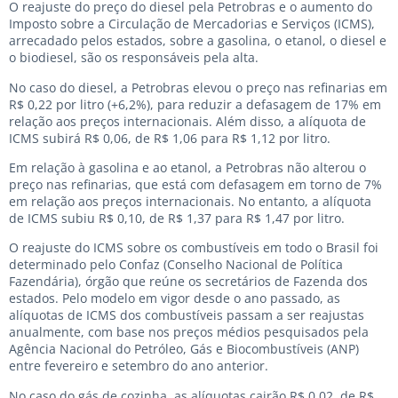
O reajuste do preço do diesel pela Petrobras e o aumento do
Imposto sobre a Circulação de Mercadorias e Serviços (ICMS),
arrecadado pelos estados, sobre a gasolina, o etanol, o diesel e
o biodiesel, são os responsáveis pela alta.
No caso do diesel, a Petrobras elevou o preço nas refinarias em
R$ 0,22 por litro (+6,2%), para reduzir a defasagem de 17% em
relação aos preços internacionais. Além disso, a alíquota de
ICMS subirá R$ 0,06, de R$ 1,06 para R$ 1,12 por litro.
Em relação à gasolina e ao etanol, a Petrobras não alterou o
preço nas refinarias, que está com defasagem em torno de 7%
em relação aos preços internacionais. No entanto, a alíquota
de ICMS subiu R$ 0,10, de R$ 1,37 para R$ 1,47 por litro.
O reajuste do ICMS sobre os combustíveis em todo o Brasil foi
determinado pelo Confaz (Conselho Nacional de Política
Fazendária), órgão que reúne os secretários de Fazenda dos
estados. Pelo modelo em vigor desde o ano passado, as
alíquotas de ICMS dos combustíveis passam a ser reajustas
anualmente, com base nos preços médios pesquisados pela
Agência Nacional do Petróleo, Gás e Biocombustíveis (ANP)
entre fevereiro e setembro do ano anterior.
No caso do gás de cozinha, as alíquotas cairão R$ 0,02, de R$