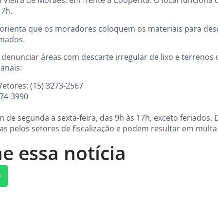
m Vieira de Moraes, em frente à Cooperita. O local funciona
17h.
 orienta que os moradores coloquem os materiais para des
amados.
nunciar áreas com descarte irregular de lixo e terrenos 
anais:
Vetores: (15) 3273-2567
774-3990
de segunda a sexta-feira, das 9h às 17h, exceto feriados. 
s pelos setores de fiscalização e podem resultar em multa 
e essa notícia