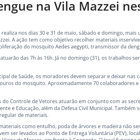
engue na Vila Mazzei ne
ga realiza nos dias 30 e 31 de maio, sábado e domingo, mais
zzei. A ação tem como objetivo recolher materiais inserví
roliferação do mosquito Aedes aegypti, transmissor da deng
atuarão das 7h às 16h. Já no domingo (31), os trabalhos se
ipal de Saúde, os moradores devem separar e deixar nas cal
douros do mosquito. Aproximadamente 70 colaboradores e 
 do Controle de Vetores atuarão em conjunto com as secre
ente e Educação, além da Defesa Civil Municipal. Também s
egular de materiais.
materiais como entulho, poda de árvores e madeira não se
vem ser levados ao Ponto de Entrega Voluntária (PEV), loca