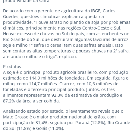
produtividade da safra.
De acordo com o gerente de agricultura do IBGE, Carlos
Guedes, questões climáticas explicam a queda na
produtividade. “Houve atraso no plantio da soja por problemas
climáticos, principalmente nas regiões Centro-Oeste e Sul.
Houve excesso de chuvas no Sul do país, com as enchentes no
Rio Grande do Sul, que destruíram algumas lavouras de arroz,
soja e milho 1ª safra [o cereal tem duas safras anuais]. Isso
sem contar as altas temperaturas e poucas chuvas na 2ª safra,
afetando o milho e o trigo”, explicou.
Produtos
A soja é o principal produto agrícola brasileiro, com produção
estimada de 144,9 milhões de toneladas. Em seguida, figura o
milho, como 114,7 milhões. O arroz, com 10,6 milhões de
toneladas é o terceiro principal produto. Juntos, os três
alimentos representam 92,3% da estimativa da produção e
87,2% da área a ser colhida.
Analisando estado por estado, o levantamento revela que o
Mato Grosso é o maior produtor nacional de grãos, com
participação de 31,4%, seguido por Paraná (12,8%), Rio Grande
do Sul (11,8%) e Goiás (11,0%).