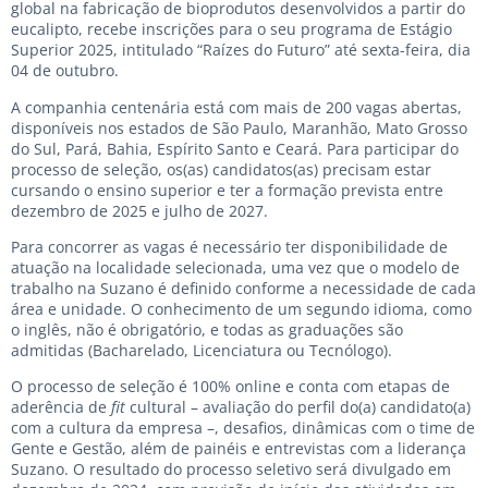
global na fabricação de bioprodutos desenvolvidos a partir do
eucalipto, recebe inscrições para o seu programa de Estágio
Superior 2025, intitulado “Raízes do Futuro” até sexta-feira, dia
04 de outubro.
A companhia centenária está com mais de 200 vagas abertas,
disponíveis nos estados de São Paulo, Maranhão, Mato Grosso
do Sul, Pará, Bahia, Espírito Santo e Ceará. Para participar do
processo de seleção, os(as) candidatos(as) precisam estar
cursando o ensino superior e ter a formação prevista entre
dezembro de 2025 e julho de 2027.
Para concorrer as vagas é necessário ter disponibilidade de
atuação na localidade selecionada, uma vez que o modelo de
trabalho na Suzano é definido conforme a necessidade de cada
área e unidade. O conhecimento de um segundo idioma, como
o inglês, não é obrigatório, e todas as graduações são
admitidas (Bacharelado, Licenciatura ou Tecnólogo).
O processo de seleção é 100% online e conta com etapas de
aderência de
fit
cultural – avaliação do perfil do(a) candidato(a)
com a cultura da empresa –, desafios, dinâmicas com o time de
Gente e Gestão, além de painéis e entrevistas com a liderança
Suzano. O resultado do processo seletivo será divulgado em