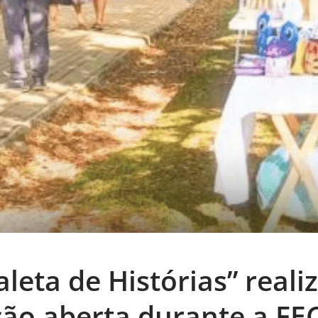
leta de Histórias” reali
ão aberta durante a FE