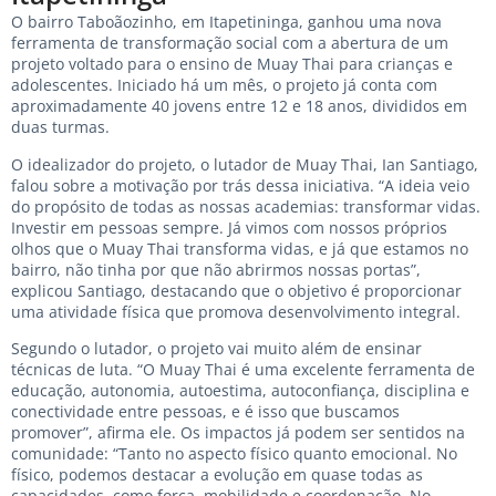
O bairro Taboãozinho, em Itapetininga, ganhou uma nova
ferramenta de transformação social com a abertura de um
projeto voltado para o ensino de Muay Thai para crianças e
adolescentes. Iniciado há um mês, o projeto já conta com
aproximadamente 40 jovens entre 12 e 18 anos, divididos em
duas turmas.
O idealizador do projeto, o lutador de Muay Thai, Ian Santiago,
falou sobre a motivação por trás dessa iniciativa. “A ideia veio
do propósito de todas as nossas academias: transformar vidas.
Investir em pessoas sempre. Já vimos com nossos próprios
olhos que o Muay Thai transforma vidas, e já que estamos no
bairro, não tinha por que não abrirmos nossas portas”,
explicou Santiago, destacando que o objetivo é proporcionar
uma atividade física que promova desenvolvimento integral.
Segundo o lutador, o projeto vai muito além de ensinar
técnicas de luta. “O Muay Thai é uma excelente ferramenta de
educação, autonomia, autoestima, autoconfiança, disciplina e
conectividade entre pessoas, e é isso que buscamos
promover”, afirma ele. Os impactos já podem ser sentidos na
comunidade: “Tanto no aspecto físico quanto emocional. No
físico, podemos destacar a evolução em quase todas as
capacidades, como força, mobilidade e coordenação. No