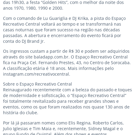
das 19h30, a festa “Golden Hits”, com o melhor da noite dos
anos 1970, 1980, 1990 e 2000.
Com o comando de Lu Guariglia e DJ Krika, a pista do Espaço
Recreativo Central voltará ao tempo e se transformará nas
casas noturnas que foram sucesso na região nas décadas
passadas. A abertura e encerramento do evento ficará por
conta do DJ Brand Jr.
Os ingressos custam a partir de R$ 30 e podem ser adquiridos
através do site baladapp.com.br. O Espaço Recreativo Central
fica na Praça Cel. Fernando Prestes, 43, no Centro de Sorocaba.
A classificação etária é 18 anos. Mais informações pelo
instagram.com/recreativocentral.
Sobre o Espaço Recreativo Central
Reinaugurado recentemente com a beleza do passado e toques
de modernidade e sofisticação, o “Espaço Recreativo Central”
foi totalmente revitalizado para receber grandes shows e
eventos, como os que foram realizados nos quase 130 anos de
história do clube.
Por lá já passaram nomes como Elis Regina, Roberto Carlos,
Julio Iglesias e Tim Maia e, recentemente, Sidney Magal e o
grupo Fundo de Quintal. Além dos shows e eventos