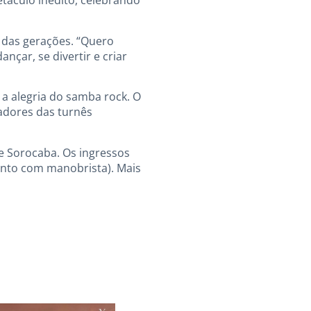
táculo inédito, celebrando
 das gerações. “Quero
nçar, se divertir e criar
 a alegria do samba rock. O
adores das turnês
de Sorocaba. Os ingressos
mento com manobrista). Mais