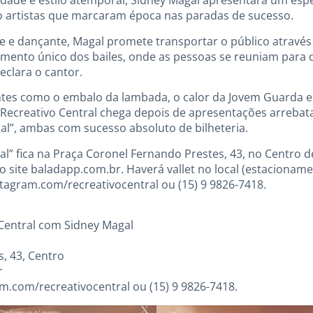
idade e estilo atemporal, Sidney Magal apresentará um espe
 artistas que marcaram época nas paradas de sucesso.
e e dançante, Magal promete transportar o público através
imento único dos bailes, onde as pessoas se reuniam para da
eclara o cantor.
antes como o embalo da lambada, o calor da Jovem Guarda e
Recreativo Central chega depois de apresentações arrebat
al”, ambas com sucesso absoluto de bilheteria.
al” fica na Praça Coronel Fernando Prestes, 43, no Centro 
do site baladapp.com.br. Haverá vallet no local (estaciona
tagram.com/recreativocentral ou (15) 9 9826-7418.
Central com Sidney Magal
s, 43, Centro
r
m.com/recreativocentral ou (15) 9 9826-7418.