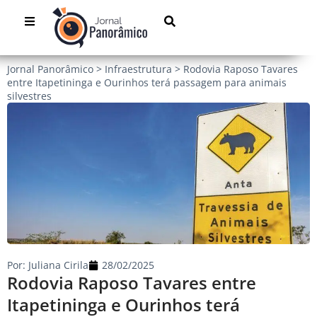
Jornal Panorâmico
>
Infraestrutura
>
Rodovia Raposo Tavares
entre Itapetininga e Ourinhos terá passagem para animais
silvestres
Por:
Juliana Cirila
28/02/2025
Rodovia Raposo Tavares entre
Itapetininga e Ourinhos terá