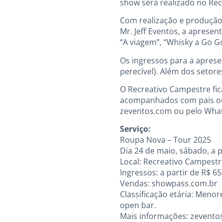
show será realizado no Rec
Com realização e produção 
Mr. Jeff Eventos, a apres
“A viagem”, “Whisky a Go Go
Os ingressos para a aprese
perecível). Além dos seto
O Recreativo Campestre fic
acompanhados com pais ou r
zeventos.com ou pelo What
Serviço:
Roupa Nova – Tour 2025
Dia 24 de maio, sábado, a p
Local: Recreativo Campestre
Ingressos: a partir de R$ 6
Vendas: showpass.com.br
Classificação etária: Meno
open bar.
Mais informações: zevento