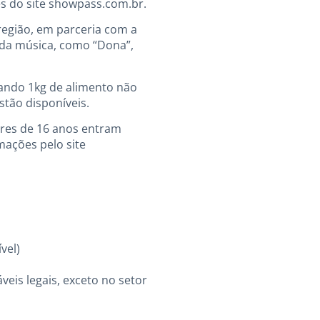
és do site showpass.com.br.
região, em parceria com a
 da música, como “Dona”,
vando 1kg de alimento não
tão disponíveis.
ores de 16 anos entram
mações pelo site
vel)
eis legais, exceto no setor