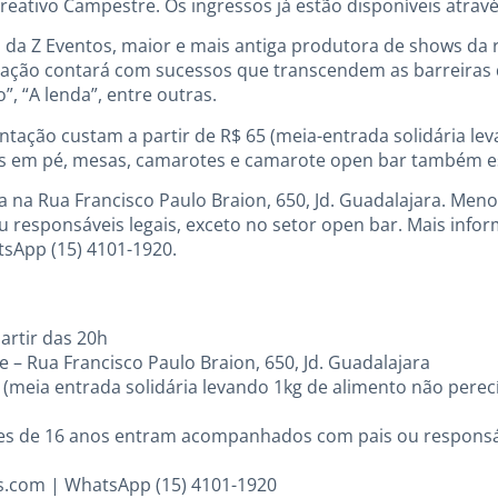
reativo Campestre. Os ingressos já estão disponíveis atrav
da Z Eventos, maior e mais antiga produtora de shows da 
entação contará com sucessos que transcendem as barreiras
”, “A lenda”, entre outras.
ntação custam a partir de R$ 65 (meia-entrada solidária le
res em pé, mesas, camarotes e camarote open bar também es
a na Rua Francisco Paulo Braion, 650, Jd. Guadalajara. Men
esponsáveis legais, exceto no setor open bar. Mais infor
sApp (15) 4101-1920.
artir das 20h
 – Rua Francisco Paulo Braion, 650, Jd. Guadalajara
5 (meia entrada solidária levando 1kg de alimento não perecí
res de 16 anos entram acompanhados com pais ou responsáv
s.com | WhatsApp (15) 4101-1920