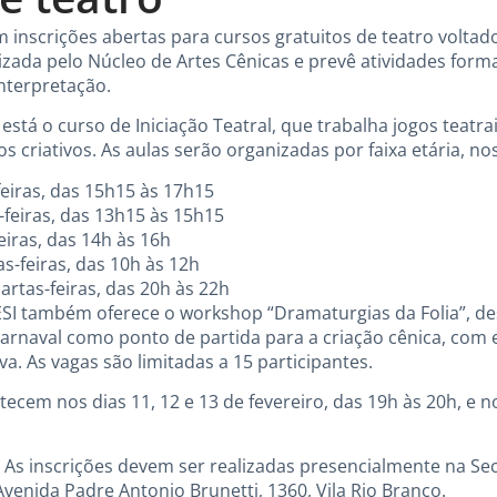
m inscrições abertas para cursos gratuitos de teatro voltad
ealizada pelo Núcleo de Artes Cênicas e prevê atividades for
interpretação.
está o curso de Iniciação Teatral, que trabalha jogos teatrai
s criativos. As aulas serão organizadas por faixa etária, no
eiras, das 15h15 às 17h15
feiras, das 13h15 às 15h15
eiras, das 14h às 16h
-feiras, das 10h às 12h
rtas-feiras, das 20h às 22h
ESI também oferece o workshop “Dramaturgias da Folia”, de
 Carnaval como ponto de partida para a criação cênica, com
va. As vagas são limitadas a 15 participantes.
cem nos dias 11, 12 e 13 de fevereiro, das 19h às 20h, e no
. As inscrições devem ser realizadas presencialmente na Se
 Avenida Padre Antonio Brunetti, 1360, Vila Rio Branco.