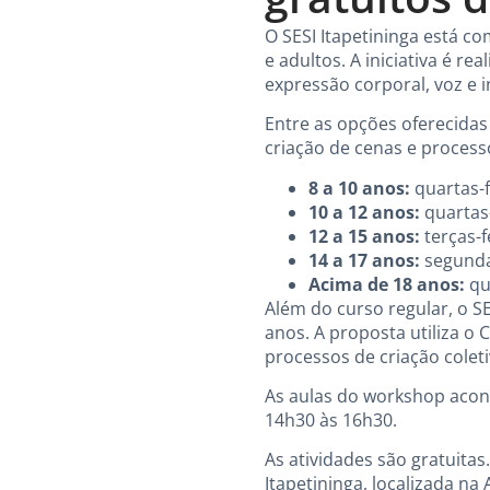
O SESI Itapetininga está co
e adultos. A iniciativa é r
expressão corporal, voz e 
Entre as opções oferecidas 
criação de cenas e processo
8 a 10 anos:
quartas-f
10 a 12 anos:
quartas-
12 a 15 anos:
terças-f
14 a 17 anos:
segundas
Acima de 18 anos:
qua
Além do curso regular, o S
anos. A proposta utiliza o
processos de criação coleti
As aulas do workshop aconte
14h30 às 16h30.
As atividades são gratuitas
Itapetininga, localizada na