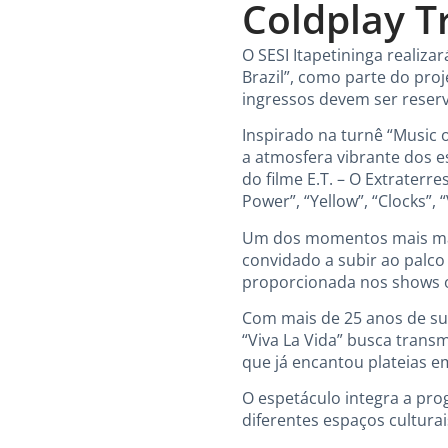
Coldplay Tr
O SESI Itapetininga realizar
Brazil”, como parte do proj
ingressos devem ser reser
Inspirado na turnê “Music o
a atmosfera vibrante dos e
do filme E.T. – O Extrater
Power”, “Yellow”, “Clocks”, “V
Um dos momentos mais marc
convidado a subir ao palc
proporcionada nos shows or
Com mais de 25 anos de suc
“Viva La Vida” busca trans
que já encantou plateias e
O espetáculo integra a pr
diferentes espaços culturai