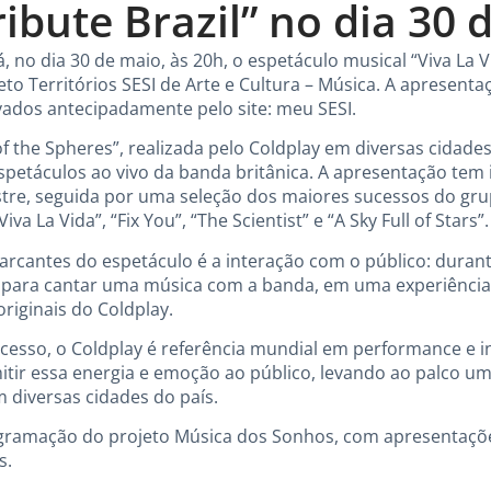
ibute Brazil” no dia 30 
á, no dia 30 de maio, às 20h, o espetáculo musical “Viva La 
eto Territórios SESI de Arte e Cultura – Música. A apresentaç
vados antecipadamente pelo site: meu SESI.
f the Spheres”, realizada pelo Coldplay em diversas cidades 
spetáculos ao vivo da banda britânica. A apresentação tem i
restre, seguida por uma seleção dos maiores sucessos do gru
iva La Vida”, “Fix You”, “The Scientist” e “A Sky Full of Stars”.
antes do espetáculo é a interação com o público: durant
o para cantar uma música com a banda, em uma experiênci
iginais do Coldplay.
esso, o Coldplay é referência mundial em performance e i
mitir essa energia e emoção ao público, levando ao palco 
m diversas cidades do país.
ogramação do projeto Música dos Sonhos, com apresentaçõ
s.