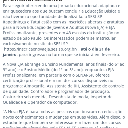
Para seguir oferecendo uma jornada educacional adaptada e
enriquecedora aos que buscam concluir a Educação Básica e
não tiveram a oportunidade de finalizá-la, o SESI-SP
Itapetininga e Tatuí estão com as inscrições abertas e gratuitas
para a Nova Educação de Jovens e Adultos (Nova EJA) e EJA
Profissionalizante, presentes em 48 escolas da instituição no
estado de São Paulo. Os interessados podem se matricular
exclusivamente no site do SESI-SP –
https://inscricaonovaeja.sesisp.org.br/
,
até o dia 31 de
janeiro
, para ingresso na turma que se iniciará em fevereiro.
A Nova EJA abrange o Ensino Fundamental anos finais (do 6° ao
9° ano) e o Ensino Médio (do 1° ao 3º ano), enquanto a EJA
Profissionalizante, em parceria com o SENAI-SP, oferece
certificação profissional em um dos cursos disponíveis no
programa: Almoxarife, Assistente de RH, Assistente de controle
de qualidade, Controlador e programador de produção,
Costureiro sob medida, Desenhista de moda, Inspetor de
Qualidade e Operador de computador.
“A Nova EJA é para todas as pessoas que buscam na educação
novos conhecimentos e mudanças em suas vidas. Além disso, o
estudante que também se interessar em fazer um dos cursos
profissionais oferecidos pelo SENAI-SP conseguirá realizar a