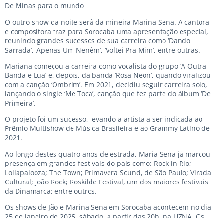
De Minas para o mundo
O outro show da noite será da mineira Marina Sena. A cantora
e compositora traz para Sorocaba uma apresentação especial,
reunindo grandes sucessos de sua carreira como ‘Dando
Sarrada’, ‘Apenas Um Neném’, ‘Voltei Pra Mim’, entre outras.
Mariana começou a carreira como vocalista do grupo ‘A Outra
Banda e Lua’ e, depois, da banda ‘Rosa Neon’, quando viralizou
com a canção ‘Ombrim’. Em 2021, decidiu seguir carreira solo,
lançando o single ‘Me Toca’, canção que fez parte do álbum ‘De
Primeira’.
O projeto foi um sucesso, levando a artista a ser indicada ao
Prêmio Multishow de Música Brasileira e ao Grammy Latino de
2021.
Ao longo destes quatro anos de estrada, Maria Sena já marcou
presença em grandes festivais do país como: Rock in Rio;
Lollapalooza; The Town; Primavera Sound, de São Paulo; Virada
Cultural; João Rock; Roskilde Festival, um dos maiores festivais
da Dinamarca; entre outros.
Os shows de Jão e Marina Sena em Sorocaba acontecem no dia
25 de janeiro de 2025, sábado, a partir das 20h, na UZNA. Os