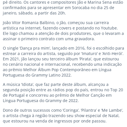
pé direito. Os cantores e compositores Jão e Marina Sena estão
confirmados para se apresentar em Sorocaba no dia 25 de
janeiro, sábado, a partir das 20h.
João Vitor Romania Balbino, o Jão, começou sua carreira
artística na internet, fazendo covers e postando no Youtube.
Ele logo chamou a atenção de dois produtores, que o levaram a
assinar o primeiro contrato com uma gravadora.
O single ‘Dança pra mim’, lançado em 2016, foi o escolhido para
estrear a carreira do artista, seguido por ‘Imaturo’ e ‘Anti-Herói’.
Em 2021, Jão lançou seu terceiro álbum ‘Pirata’, que estourou
no cenário nacional e internacional, recebendo uma indicação
ao prêmio Melhor Álbum Pop Contemporâneo em Língua
Portuguesa do Grammy Latino 2022.
A música ‘Idiota’, que faz parte deste álbum, alcançou a
segunda posição entre as rádios pop do país, entrou no Top 20
de Portugal e concorreu ao prêmio de Melhor Canção em
Língua Portuguesa do Grammy de 2022.
Dono de outros sucessos como ‘Coringa’, ‘Pilantra’ e ‘Me Lambe’,
o artista chega à região trazendo seu show especial de Natal,
que estourou na venda de ingressos por onde passou.