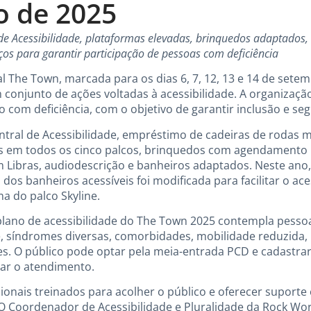
o de 2025
de Acessibilidade, plataformas elevadas, brinquedos adaptados, s
ços para garantir participação de pessoas com deficiência
al The Town, marcada para os dias 6, 7, 12, 13 e 14 de se
 conjunto de ações voltadas à acessibilidade. A organizaç
o com deficiência, com o objetivo de garantir inclusão e s
ntral de Acessibilidade, empréstimo de cadeiras de rodas m
as em todos os cinco palcos, brinquedos com agendamento pri
em Libras, audiodescrição e banheiros adaptados. Neste an
o dos banheiros acessíveis foi modificada para facilitar o a
ma do palco Skyline.
lano de acessibilidade do The Town 2025 contempla pessoas
de, síndromes diversas, comorbidades, mobilidade reduzida,
tes. O público pode optar pela meia-entrada PCD e cadastra
lizar o atendimento.
sionais treinados para acolher o público e oferecer suport
 O Coordenador de Acessibilidade e Pluralidade da Rock Wor