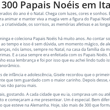
 300 Papais Noéis em It
rados do ano é o Natal. Chega com luzes, cores e sonhos.
ara animar e manter viva a magia vem a figura do Papai No
a criatividade, os sorrisos, as memórias afetivas e as long
ininga e coleciona Papais Noéis há muito anos. Ao contar 
lta ao tempo e isso é sem dúvida, um momento mágico, de a
nças, nós íamos, sempre no Natal, na casa da família da m
 primas. E a casa sempre era enfeitada com os Papais Noéis. 
ho essa lembrança e foi por isso que eu achei lindo tudo is
Panorâmico.
 de infância e adolescência, Gisele recordou que o primei
nte que tem guardado com o maior carinho. Depois desse, 
has não parou mais.
ais, gostando. A cada cidade que eu ia, comprava um ou at
 e começaram a me presentear. Um é especial. Bem difere
 que esteve na Alemanha. Hoje, são mais de 300 que forma