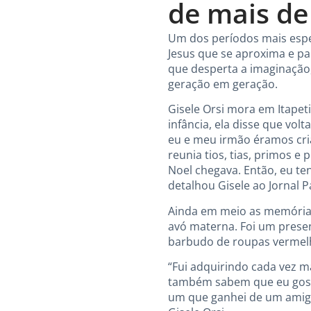
de mais de
Um dos períodos mais espe
Jesus que se aproxima e p
que desperta a imaginação, 
geração em geração.
Gisele Orsi mora em Itapet
infância, ela disse que vo
eu e meu irmão éramos cria
reunia tios, tias, primos e
Noel chegava. Então, eu ten
detalhou Gisele ao Jornal 
Ainda em meio as memórias
avó materna. Foi um prese
barbudo de roupas vermel
“Fui adquirindo cada vez m
também sabem que eu gosto
um que ganhei de um amigo