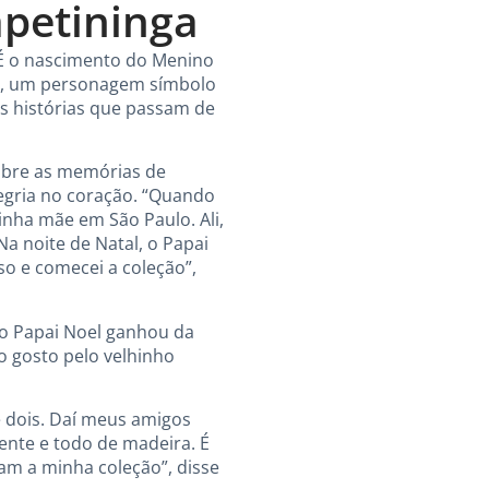
apetininga
 É o nascimento do Menino
el, um personagem símbolo
as histórias que passam de
sobre as memórias de
legria no coração. “Quando
inha mãe em São Paulo. Ali,
Na noite de Natal, o Papai
so e comecei a coleção”,
ro Papai Noel ganhou da
o gosto pelo velhinho
é dois. Daí meus amigos
nte e todo de madeira. É
m a minha coleção”, disse