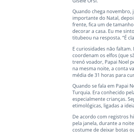
Gisele Orsi.
Quando chega novembro, já
importante do Natal, depois
frente, fica um de tamanho
decorar a casa. Eu me sinto
titubeou na resposta. “É cl
E curiosidades não faltam.
coordenam os elfos (que s
trenó voador, Papai Noel pe
na mesma noite, a conta va
média de 31 horas para cum
Quando se fala em Papai No
Turquia. Era conhecido pe
especialmente crianças. Se
etimológicas, ligadas a idei
De acordo com registros hi
pela janela, durante a noit
costume de deixar botas ou