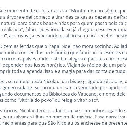
 é momento de enfeitar a casa. “Monto meu presépio, que
 a árvore e daí começo a tirar das caixas as dezenas de Pap
 natural para dar as boas-vindas para quem passa pela calça
 realizada”, falou. Questionada se já chegou a escrever uma
aro”, aos risos, já esperando qual presente irá receber neste
 Dizem as lendas que o Papai Noel não mora sozinho. Ao la
ão muito conhecidos na Islândia) que fabricam presentes e
rcorre os países onde distribui alegria e pacotes com prese
i depender dos fusos horários. Viajando rápido de um país 
prir toda a agenda. Isso é a magia para dar conta de tudo.
el, se remete a São Nicolau, um bispo grego do século IV, q
la generosidade. Se tornou um santo venerado por ajudar 
gundo documentos da Biblioteca do Vaticano, o nome dele 
as como “vitória do povo” ou “elogio vitorioso”.
stóricos, Nicolau teria ajudado um vizinho pobre jogando
e, para salvar as filhas do homem da miséria. Essa narrativa
 recipientes para que São Nicolau os enchesse de presente