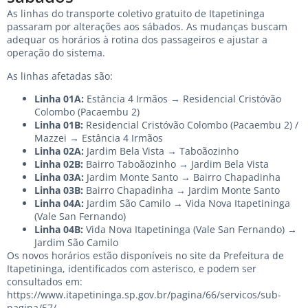
As linhas do transporte coletivo gratuito de Itapetininga
passaram por alterações aos sábados. As mudanças buscam
adequar os horários à rotina dos passageiros e ajustar a
operação do sistema.
As linhas afetadas são:
Linha 01A:
Estância 4 Irmãos → Residencial Cristóvão
Colombo (Pacaembu 2)
Linha 01B:
Residencial Cristóvão Colombo (Pacaembu 2) /
Mazzei → Estância 4 Irmãos
Linha 02A:
Jardim Bela Vista → Taboãozinho
Linha 02B:
Bairro Taboãozinho → Jardim Bela Vista
Linha 03A:
Jardim Monte Santo → Bairro Chapadinha
Linha 03B:
Bairro Chapadinha → Jardim Monte Santo
Linha 04A:
Jardim São Camilo → Vida Nova Itapetininga
(Vale San Fernando)
Linha 04B:
Vida Nova Itapetininga (Vale San Fernando) →
Jardim São Camilo
Os novos horários estão disponíveis no site da Prefeitura de
Itapetininga, identificados com asterisco, e podem ser
consultados em:
https://www.itapetininga.sp.gov.br/pagina/66/servicos/sub-
pagina/57/