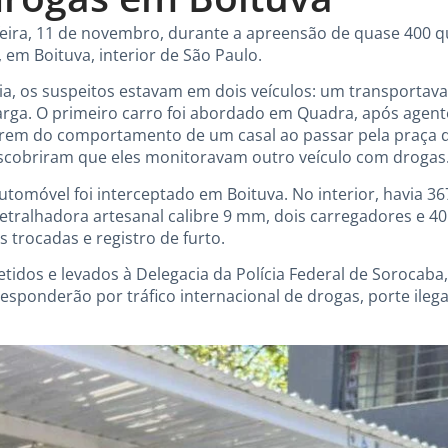
-feira, 11 de novembro, durante a apreensão de quase 400 q
 em Boituva, interior de São Paulo.
ia, os suspeitos estavam em dois veículos: um transportav
 carga. O primeiro carro foi abordado em Quadra, após agent
arem do comportamento de um casal ao passar pela praça d
escobriram que eles monitoravam outro veículo com drogas
tomóvel foi interceptado em Boituva. No interior, havia 3
tralhadora artesanal calibre 9 mm, dois carregadores e 4
trocadas e registro de furto.
etidos e levados à Delegacia da Polícia Federal de Soroca
 responderão por tráfico internacional de drogas, porte ileg