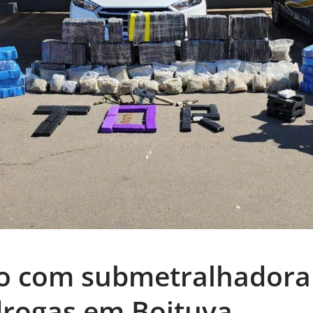
so com submetralhadora
drogas em Boituva