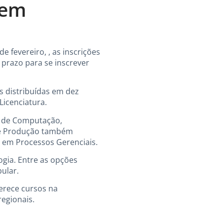
 em
e fevereiro, , as inscrições
 prazo para se inscrever
s distribuídas em dez
Licenciatura.
a de Computação,
os e Produção também
a em Processos Gerenciais.
ogia. Entre as opções
bular.
ferece cursos na
regionais.