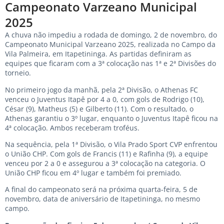
Campeonato Varzeano Municipal
2025
A chuva não impediu a rodada de domingo, 2 de novembro, do
Campeonato Municipal Varzeano 2025, realizada no Campo da
Vila Palmeira, em Itapetininga. As partidas definiram as
equipes que ficaram com a 3ª colocação nas 1ª e 2ª Divisões do
torneio.
No primeiro jogo da manhã, pela 2ª Divisão, o Athenas FC
venceu o Juventus Itapê por 4 a 0, com gols de Rodrigo (10),
César (9), Matheus (5) e Gilberto (11). Com o resultado, o
Athenas garantiu o 3º lugar, enquanto o Juventus Itapê ficou na
4ª colocação. Ambos receberam troféus.
Na sequência, pela 1ª Divisão, o Vila Prado Sport CVP enfrentou
o União CHP. Com gols de Francis (11) e Rafinha (9), a equipe
venceu por 2 a 0 e assegurou a 3ª colocação na categoria. O
União CHP ficou em 4º lugar e também foi premiado.
A final do campeonato será na próxima quarta-feira, 5 de
novembro, data de aniversário de Itapetininga, no mesmo
campo.