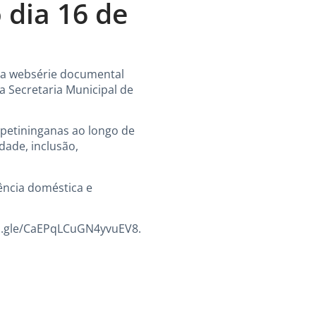
 dia 16 de
 da websérie documental
da Secretaria Municipal de
tapetininganas ao longo de
dade, inclusão,
lência doméstica e
ms.gle/CaEPqLCuGN4yvuEV8
.