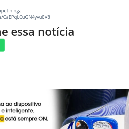
apetininga
gle/CaEPqLCuGN4yvuEV8
e essa notícia