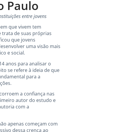
o Paulo
stituições entre jovens
e em que vivem tem
 trata de suas próprias
ficou que jovens
desenvolver uma visão mais
co e social.
4 anos para analisar o
ito se refere à ideia de que
undamental para a
ições.
corroem a confiança nas
rimeiro autor do estudo e
autoria com a
a não apenas começam com
ssivo dessa crença ao