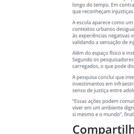
longo do tempo. Em contrap
que reconheçam injustiças 
A escola aparece como um 
contextos urbanos desiguai
às experiências negativas v
validando a sensação de inj
Além do espaço físico e in
Segundo os pesquisadores,
carregados, o que pode dis
A pesquisa conclui que int
investimentos em infraestr
senso de justiça entre ado
“Essas ações podem comuni
viver em um ambiente digno
si mesmo e o mundo”, fina
Compartilh