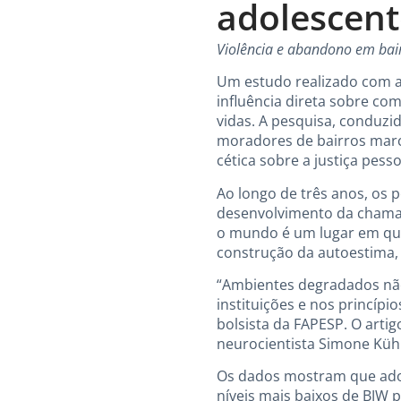
adolescent
Violência e abandono em bairr
Um estudo realizado com a
influência direta sobre co
vidas. A pesquisa, conduzid
moradores de bairros marc
cética sobre a justiça pesso
Ao longo de três anos, os
desenvolvimento da cham
o mundo é um lugar em qu
construção da autoestima, 
“Ambientes degradados não
instituições e nos princípi
bolsista da FAPESP. O artig
neurocientista Simone Küh
Os dados mostram que ado
níveis mais baixos de BJW