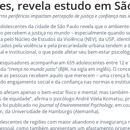
es, revela estudo em Sã
os periféricos impactam percepção de justiça e confiança nas in
dolescentes da cidade de São Paulo revela que o ambient
mo percebem a justiça no mundo – especialmente quando se
a pelo Núcleo de Estudos da Violência (NEV), da USP, identi
ados pela violência e pela precariedade urbana tendem a 
al e institucional, o que pode afetar seu bem-estar psicológi
 pesquisadores acompanharam 659 adolescentes entre 12 e 1
ada
“crença no mundo justo”
(BJW, na sigla em inglês). O conce
e as pessoas recebem aquilo que merecem – uma crença f
do engajamento social e da confiança nas normas e institu
 afetam apenas o bem-estar físico e mental, mas também 
os de equidade”, afirma o psicólogo André Vilela Komatsu, p
o foi publicado no
Journal of Environmental Psychology
, em co
n, da Universidade de Hamburgo (Alemanha).
lescentes de regiões com maior abandono e inseguranç
 pessoal, como também apresentam um afastamento progre