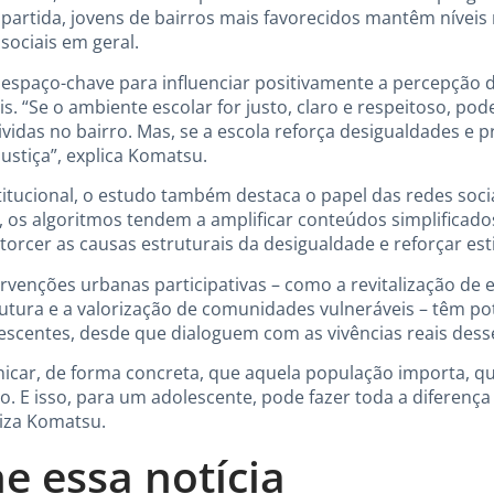
artida, jovens de bairros mais favorecidos mantêm níveis 
sociais em geral.
espaço-chave para influenciar positivamente a percepção d
s. “Se o ambiente escolar for justo, claro e respeitoso, p
ividas no bairro. Mas, se a escola reforça desigualdades e pr
ustiça”, explica Komatsu.
stitucional, o estudo também destaca o papel das redes soci
 os algoritmos tendem a amplificar conteúdos simplificad
torcer as causas estruturais da desigualdade e reforçar est
ervenções urbanas participativas – como a revitalização de 
utura e a valorização de comunidades vulneráveis – têm pot
lescentes, desde que dialoguem com as vivências reais dess
car, de forma concreta, que aquela população importa, qu
. E isso, para um adolescente, pode fazer toda a diferenç
liza Komatsu.
e essa notícia