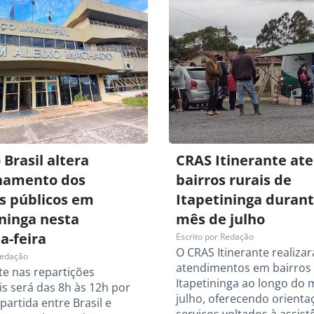
 Brasil altera
CRAS Itinerante at
namento dos
bairros rurais de
os públicos em
Itapetininga durant
ininga nesta
mês de julho
a-feira
Escrito por
Redação
O CRAS Itinerante realizar
edação
atendimentos em bairros 
te nas repartições
Itapetininga ao longo do 
s será das 8h às 12h por
julho, oferecendo orienta
partida entre Brasil e