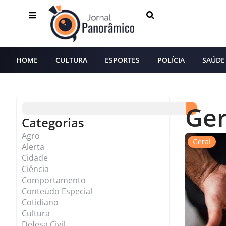
HOME
CULTURA
ESPORTES
POLÍCIA
SAÚDE
Ger
Categorias
Agro
Geral
Alerta
Cidade
Ciência
Comportamento
Conteúdo Especial
Cotidiano
Cultura
Defesa Civil