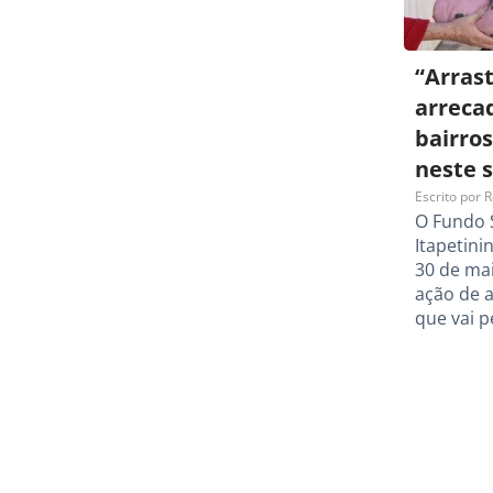
“Arrast
arreca
bairros
neste 
Escrito por
R
O Fundo S
Itapetini
30 de mai
ação de 
que vai p