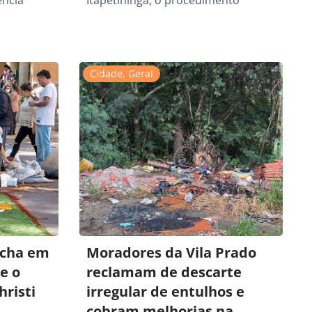
ência
Itapetininga, o procedimento
Cidade
,
Geral
echa em
Moradores da Vila Prado
e o
reclamam de descarte
hristi
irregular de entulhos e
cobram melhorias na