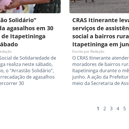
ão Solidário”
CRAS Itinerante lev
da agasalhos em 30
serviços de assistên
 de Itapetininga
social a bairros rura
sábado
Itapetininga em ju
edação
Escrito por
Redação
ocial de Solidariedade de
O CRAS Itinerante atende
nga realiza neste sábado,
moradores de bairros rur
o, o “Arrastão Solidário”,
Itapetininga durante o mê
arrecadação de agasalhos
junho. A ação da Prefeitur
ercorrer 30
meio da Secretaria de Ass
1
2
3
4
5