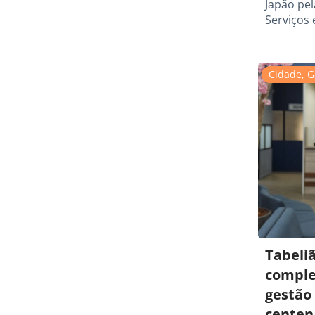
Japão pe
Serviços 
Cidade
,
G
Tabeliã
comple
gestão 
centen