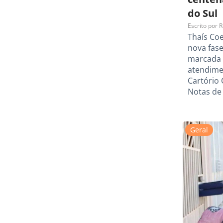
do Sul
Escrito por
R
Thaís Co
nova fase
marcada p
atendime
Cartório 
Notas de
Geral