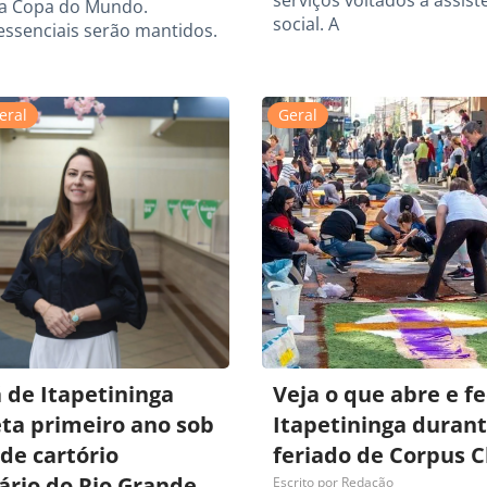
serviços voltados à assist
la Copa do Mundo.
social. A
essenciais serão mantidos.
eral
Geral
 de Itapetininga
Veja o que abre e f
ta primeiro ano sob
Itapetininga durant
de cartório
feriado de Corpus C
ário do Rio Grande
Escrito por
Redação