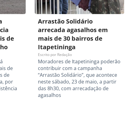
a
Arrastão Solidário
cia
arrecada agasalhos em
is de
mais de 30 bairros de
nho
Itapetininga
Escrito por
Redação
rá
Moradores de Itapetininga poderão
ais de
contribuir com a campanha
s de
“Arrastão Solidário”, que acontece
a, por
neste sábado, 23 de maio, a partir
istência
das 8h30, com arrecadação de
agasalhos