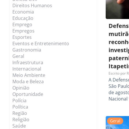
Direitos Humanos
Economia
Educação
Emprego
Defenso
Empregos
mutirã
Esportes
reconh
Eventos e Entretenimento
invest
Gastronomia
Geral
patern
Infraestrutura
Itapet
Internacional
Escrito por
R
Meio Ambiente
A Defenso
Moda e Beleza
São Paulo
Opinião
de agosto
Oportunidade
Nacional
Polícia
Política
Região
Religião
Geral
Saúde