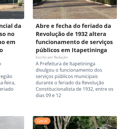
cial da
Abre e fecha do feriado da
so no
Revolução de 1932 altera
lho em
funcionamento de serviços
o
públicos em Itapetininga
Escrito por
Redação
o
A Prefeitura de Itapetininga
divulgou o funcionamento dos
região
serviços públicos municipais
-feira,
durante o feriado da Revolução
feriado
Constitucionalista de 1932, entre os
dias 09 e 12
Geral