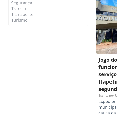
Segurança
Trânsito
Transporte
Turismo
Jogo do
funcio
serviç
Itapet
segund
Escrito por
R
Expedien
municipai
causa da 