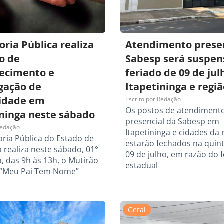
ria Pública realiza
Atendimento presen
o de
Sabesp será suspen
ecimento e
feriado de 09 de ju
igação de
Itapetininga e regiã
idade em
Escrito por
Redação
Os postos de atendiment
ininga neste sábado
presencial da Sabesp em
edação
Itapetininga e cidades da 
ria Pública do Estado de
estarão fechados na quinta
 realiza neste sábado, 01°
09 de julho, em razão do 
, das 9h às 13h, o Mutirão
estadual
 “Meu Pai Tem Nome”
Geral